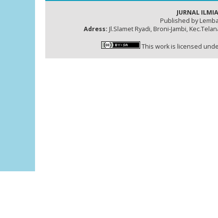
JURNAL ILMIA
Published by Lemba
Adress:
Jl.Slamet Ryadi, Broni-Jambi, Kec.Tela
This work is licensed und