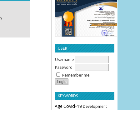
0
USER
Username
Password
Remember me
KEYWORDS
Age
Covid-19
Development
Education
Effectiveness
Employee Performance
Knowledge
Hypertension
Leverage
Liquidity
Motivation
Parity
Profitability
Performance