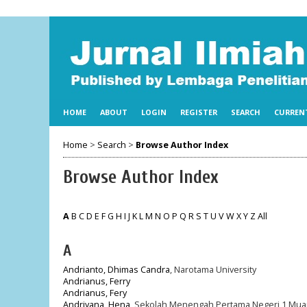
HOME
ABOUT
LOGIN
REGISTER
SEARCH
CURREN
Home
>
Search
>
Browse Author Index
Browse Author Index
A
B
C
D
E
F
G
H
I
J
K
L
M
N
O
P
Q
R
S
T
U
V
W
X
Y
Z
All
A
Andrianto, Dhimas Candra
, Narotama University
Andrianus, Ferry
Andrianus, Fery
Andriyana, Hena
, Sekolah Menengah Pertama Negeri 1 Muar