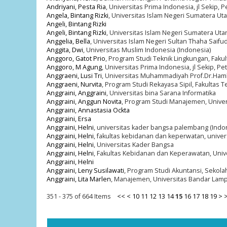
Andriyani, Pesta Ria
, Universitas Prima Indonesia, jl Sekip,
Angela, Bintang Rizki
, Universitas Islam Negeri Sumatera Uta
Angeli, Bintang Rizki
Angeli, Bintang Rizki
, Universitas Islam Negeri Sumatera Uta
Anggelia, Bella
, Universitas Islam Negeri Sultan Thaha Saifu
Anggita, Dwi
, Universitas Muslim Indonesia (Indonesia)
Anggoro, Gatot Prio
, Program Studi Teknik Lingkungan, Fakul
Anggoro, M Agung
, Universitas Prima Indonesia, jl Sekip, 
Anggraeni, Lusi Tri
, Universitas Muhammadiyah Prof.Dr.Hamk
Anggraeni, Nurvita
, Program Studi Rekayasa Sipil, Fakultas T
Anggraini, Anggraini
, Universitas bina Sarana Informatika
Anggraini, Anggun Novita
, Program Studi Manajemen, Univer
Anggraini, Annastasia Ockta
Anggraini, Ersa
Anggraini, Helni
, universitas kader bangsa palembang (Indo
Anggraini, Helni
, fakultas kebidanan dan keperwatan, unive
Anggraini, Helni
, Universitas Kader Bangsa
Anggraini, Helni
, Fakultas Kebidanan dan Keperawatan, Uni
Anggraini, Helni
Anggraini, Leny Susilawati
, Program Studi Akuntansi, Sekola
Anggraini, Lita Marlen
, Manajemen, Universitas Bandar Lam
351 - 375 of 664 Items
<<
<
10
11
12
13
14
15
16
17
18
19
>