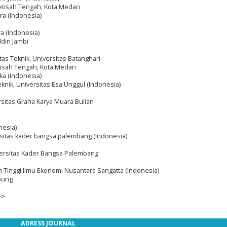
 Petisah Tengah, Kota Medan
ra (Indonesia)
ra (Indonesia)
ddin Jambi
tas Teknik, Universitas Batanghari
Petisah Tengah, Kota Medan
a (Indonesia)
eknik, Universitas Esa Unggul (Indonesia)
sitas Graha Karya Muara Bulian
nesia)
rsitas kader bangsa palembang (Indonesia)
versitas Kader Bangsa Palembang
h Tinggi Ilmu Ekonomi Nusantara Sangatta (Indonesia)
pung
>>
ADRESS JOURNAL