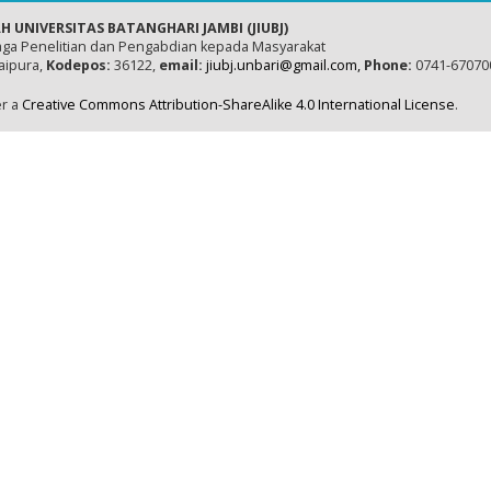
H UNIVERSITAS BATANGHARI JAMBI (JIUBJ)
ga Penelitian dan Pengabdian kepada Masyarakat
naipura,
Kodepos:
36122,
email:
jiubj.unbari@gmail.com,
Phone:
0741-67070
er a
Creative Commons Attribution-ShareAlike 4.0 International License
.