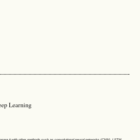
eep Learning
mpare it with other methods such as convolutional neural networks (CNN). LSTM,