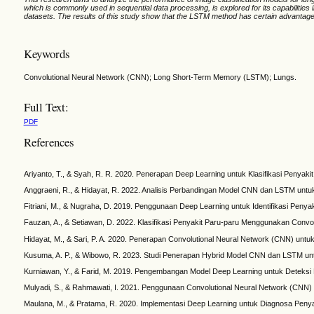
which is commonly used in sequential data processing, is explored for its capabilitie
datasets. The results of this study show that the LSTM method has certain advantages
Keywords
Convolutional Neural Network (CNN); Long Short-Term Memory (LSTM); Lungs.
Full Text:
PDF
References
Ariyanto, T., & Syah, R. R. 2020. Penerapan Deep Learning untuk Klasifikasi Penyak
Anggraeni, R., & Hidayat, R. 2022. Analisis Perbandingan Model CNN dan LSTM untuk K
Fitriani, M., & Nugraha, D. 2019. Penggunaan Deep Learning untuk Identifikasi Penyak
Fauzan, A., & Setiawan, D. 2022. Klasifikasi Penyakit Paru-paru Menggunakan Convol
Hidayat, M., & Sari, P. A. 2020. Penerapan Convolutional Neural Network (CNN) untu
Kusuma, A. P., & Wibowo, R. 2023. Studi Penerapan Hybrid Model CNN dan LSTM unt
Kurniawan, Y., & Farid, M. 2019. Pengembangan Model Deep Learning untuk Deteksi K
Mulyadi, S., & Rahmawati, I. 2021. Penggunaan Convolutional Neural Network (CNN) 
Maulana, M., & Pratama, R. 2020. Implementasi Deep Learning untuk Diagnosa Penyak