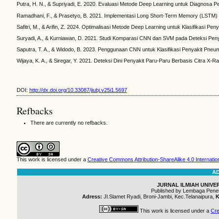
Putra, H. N., & Supriyadi, E. 2020. Evaluasi Metode Deep Learning untuk Diagnosa Pe
Ramadhani, F., & Prasetyo, B. 2021. Implementasi Long Short-Term Memory (LSTM) p
Safitri, M., & Arifin, Z. 2024. Optimalisasi Metode Deep Learning untuk Klasifikasi Pe
Suryadi, A., & Kurniawan, D. 2021. Studi Komparasi CNN dan SVM pada Deteksi Penya
Saputra, T. A., & Widodo, B. 2023. Penggunaan CNN untuk Klasifikasi Penyakit Pneu
Wijaya, K. A., & Siregar, Y. 2021. Deteksi Dini Penyakit Paru-Paru Berbasis Citra X
DOI:
http://dx.doi.org/10.33087/jiubj.v25i1.5697
Refbacks
There are currently no refbacks.
This work is licensed under a
Creative Commons Attribution-ShareAlike 4.0 Internatio
A
JURNAL ILMIAH UNIVER
Published by Lembaga Penel
Adress:
Jl.Slamet Ryadi, Broni-Jambi, Kec.Telanaipura,
K
This work is licensed under a
Cre