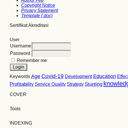
Author Fee
Copyright Notice
Privacy Statement
Template (.doc)
Sertifikat Akreditasi
User
Username
Password
Remember me
Covid-19
Age
Education
Keywords
Development
Effec
knowled
Profitability
Stunting
Service Quality
Strategy
COVER
Tools
INDEXING