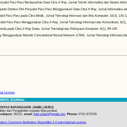
nyakit Paru-Paru Berdasarkan Data Citra X-Ray. Jurnal Teknik Informatika dan Sistem Inform
ada Deteksi Dini Penyakit Paru-Paru Menggunakan Data Citra X-Ray. Jurnal Informatika da
nyakit Paru-Paru pada Citra Medis. Jurnal Teknologi Informasi dan Ilmu Komputer, 10(3), 145-1
kit Paru-Paru Menggunakan Citra X-Ray. Jurnal Teknologi Informasi dan Komunikasi, 9(2),
monia pada Citra X-Ray Dada. Jurnal Teknologi dan Rekayasa Komputer, 8(1), 99-105.
-Ray Menggunakan Metode Convolutional Neural Network (CNN). Jurnal Teknologi Informasi da
nal License
.
DRESS JOURNAL
SITAS BATANGHARI JAMBI (JIUBJ)
itian dan Pengabdian kepada Masyarakat
odepos:
36122,
email:
jiubj.unbari@gmail.com,
Phone:
0741-670700
ative Commons Attribution-ShareAlike 4.0 International License
.