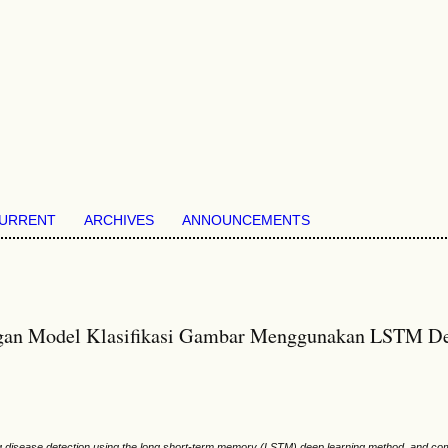
URRENT
ARCHIVES
ANNOUNCEMENTS
engan Model Klasifikasi Gambar Menggunakan LSTM D
ung disease detection using the long short-term memory (LSTM) deep learning method, and co