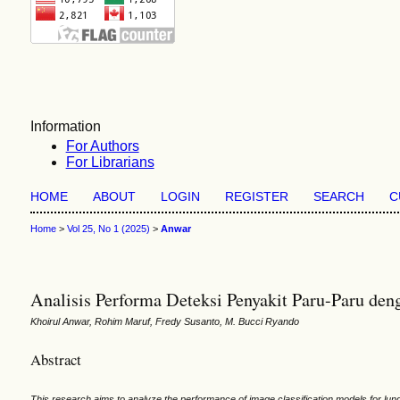
Information
For Authors
For Librarians
HOME
ABOUT
LOGIN
REGISTER
SEARCH
C
Home
>
Vol 25, No 1 (2025)
>
Anwar
Analisis Performa Deteksi Penyakit Paru-Paru d
Khoirul Anwar, Rohim Maruf, Fredy Susanto, M. Bucci Ryando
Abstract
This research aims to analyze the performance of image classification models for l