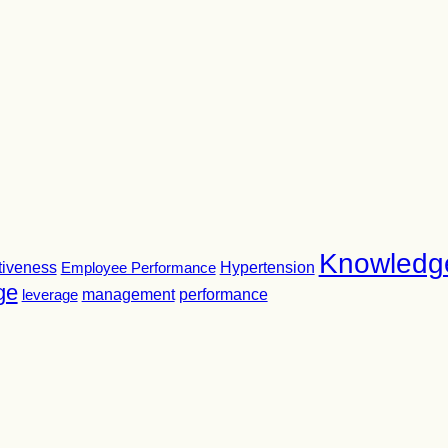
Knowledg
tiveness
Employee Performance
Hypertension
ge
leverage
management
performance