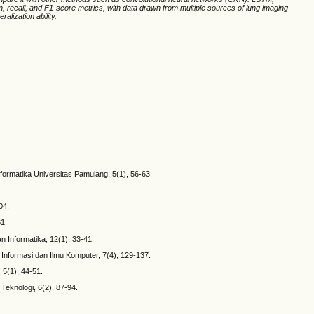
, recall, and F1-score metrics, with data drawn from multiple sources of lung imaging
lization ability.
formatika Universitas Pamulang, 5(1), 56-63.
04.
1.
 Informatika, 12(1), 33-41.
nformasi dan Ilmu Komputer, 7(4), 129-137.
5(1), 44-51.
eknologi, 6(2), 87-94.