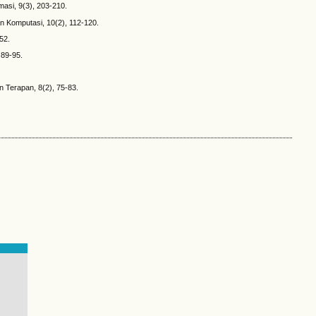
asi, 9(3), 203-210.
n Komputasi, 10(2), 112-120.
52.
 89-95.
n Terapan, 8(2), 75-83.