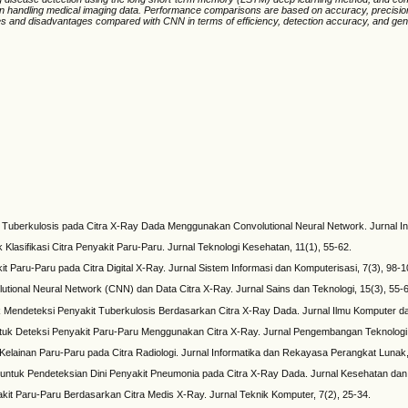
s in handling medical imaging data. Performance comparisons are based on accuracy, precision
 and disadvantages compared with CNN in terms of efficiency, detection accuracy, and genera
it Tuberkulosis pada Citra X-Ray Dada Menggunakan Convolutional Neural Network. Jurnal In
lasifikasi Citra Penyakit Paru-Paru. Jurnal Teknologi Kesehatan, 11(1), 55-62.
it Paru-Paru pada Citra Digital X-Ray. Jurnal Sistem Informasi dan Komputerisasi, 7(3), 98-1
utional Neural Network (CNN) dan Data Citra X-Ray. Jurnal Sains dan Teknologi, 15(3), 55-6
k Mendeteksi Penyakit Tuberkulosis Berdasarkan Citra X-Ray Dada. Jurnal Ilmu Komputer dan
uk Deteksi Penyakit Paru-Paru Menggunakan Citra X-Ray. Jurnal Pengembangan Teknologi I
elainan Paru-Paru pada Citra Radiologi. Jurnal Informatika dan Rekayasa Perangkat Lunak, 
untuk Pendeteksian Dini Penyakit Pneumonia pada Citra X-Ray Dada. Jurnal Kesehatan dan T
it Paru-Paru Berdasarkan Citra Medis X-Ray. Jurnal Teknik Komputer, 7(2), 25-34.