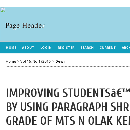
HOME
ABOUT
LOGIN
REGISTER
SEARCH
CURRENT
ARC
Home
>
Vol 16, No 1 (2016)
>
Dewi
IMPROVING STUDENTSâ€™
BY USING PARAGRAPH SHR
GRADE OF MTS N OLAK K