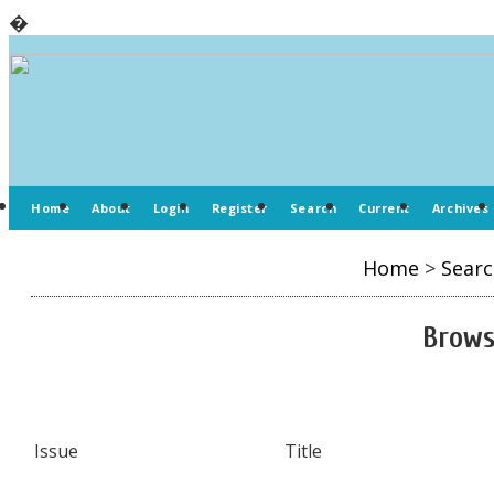
�
Home
About
Login
Register
Search
Current
Archives
Home
>
Searc
Brows
Issue
Title