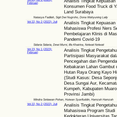
Analisis Tingkat Kepuasan
Februari
Konsumen Food Truck di 
Land Surabaya
Natasya Fadilah, Sigit Dwi Nugroho, Dona Wahyuning Laily
Vol 22, No 2 (2022): Juli
Analisis Tingkat Kepuasan
Mahasiswa Profesi Ners S
Pembelajaran Klinis di Ma
Pandemi Covid-19
Sidaria Sidaria, Dewi Murni, Ilfa Khairina, Nelwati Nelwati
Vol 23, No 1 (2023):
Analisis Tingkat Pengetah
Februari
Partisipasi Masyarakat da
Pencegahan dan Pengenda
Kebakaran Lahan Gambut 
Hutan Raya Orang Kayo H
(Studi Kasus: Desa Seponj
Desa Sungai Aur, Kecamat
Kumpeh, Kabupaten Muaro
Provinsi Jambi)
Windra Setiawan Pohan, Hutwan Syarifuddin, Hamzah Hamzah
Vol 22, No 2 (2022): Juli
Analisis Tingkat Pengetah
Mahasiswa Program Studi
Kedokteran Universitas Ta