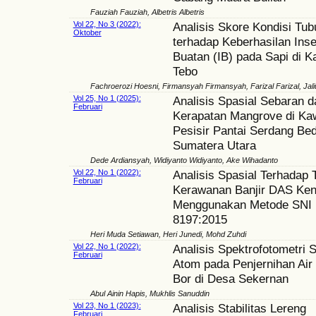
Fauziah Fauziah, Albetris Albetris
Vol 22, No 3 (2022):
Analisis Skore Kondisi Tu
Oktober
terhadap Keberhasilan Ins
Buatan (IB) pada Sapi di 
Tebo
Fachroerozi Hoesni, Firmansyah Firmansyah, Farizal Farizal, Jali
Vol 25, No 1 (2025):
Analisis Spasial Sebaran d
Februari
Kerapatan Mangrove di K
Pesisir Pantai Serdang Be
Sumatera Utara
Dede Ardiansyah, Widiyanto Widiyanto, Ake Wihadanto
Vol 22, No 1 (2022):
Analisis Spasial Terhadap 
Februari
Kerawanan Banjir DAS Kena
Menggunakan Metode SNI
8197:2015
Heri Muda Setiawan, Heri Junedi, Mohd Zuhdi
Vol 22, No 1 (2022):
Analisis Spektrofotometri 
Februari
Atom pada Penjernihan Air
Bor di Desa Sekernan
Abul Ainin Hapis, Mukhlis Sanuddin
Vol 23, No 1 (2023):
Analisis Stabilitas Lereng
Februari