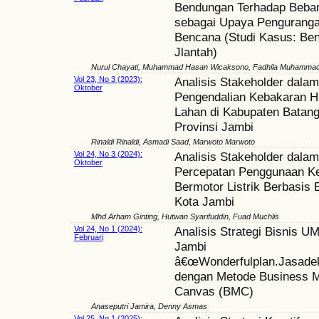
Bendungan Terhadap Beb
sebagai Upaya Pengurang
Bencana (Studi Kasus: Be
Jlantah)
Nurul Chayati, Muhammad Hasan Wicaksono, Fadhila Muhammad
Vol 23, No 3 (2023):
Analisis Stakeholder dalam
Oktober
Pengendalian Kebakaran H
Lahan di Kabupaten Batang
Provinsi Jambi
Rinaldi Rinaldi, Asmadi Saad, Marwoto Marwoto
Vol 24, No 3 (2024):
Analisis Stakeholder dalam
Oktober
Percepatan Penggunaan K
Bermotor Listrik Berbasis B
Kota Jambi
Mhd Arham Ginting, Hutwan Syarifuddin, Fuad Muchlis
Vol 24, No 1 (2024):
Analisis Strategi Bisnis 
Februari
Jambi
â€œWonderfulplan.Jasade
dengan Metode Business 
Canvas (BMC)
Anaseputri Jamira, Denny Asmas
Vol 25, No 1 (2025):