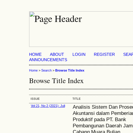
HOME
ABOUT
LOGIN
REGISTER
SEA
ANNOUNCEMENTS
Home
>
Search
>
Browse Title Index
Browse Title Index
ISSUE
TITLE
Vol 21, No 2 (2021): Juli
Analisis Sistem Dan Prose
Akuntansi dalam Pemberian
Produktif pada PT. Bank
Pembangunan Daerah Jam
Cabang Muara Bulian