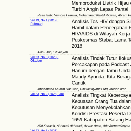
Memproduksi Listrik Hijau
Turbin Angin Lepas Pantai
Resistentio Vembre Franika, Mohammad Kholid Ridwan, Abram P
Vol 19, No 1 (2019):
Analisis Tes HIV dengan Si
Februari
Hamil dalam Pencegahan P
HIV/AIDS di Wilayah Kerj
Puskesmas Stabat Lama T
2018
Aida Fitria, Siti Aisyah
Vol 23, No 3 (2023):
Analisis Tindak Tutur Ilokus
Oktober
Percakapan pada Podcast 
Hanum dengan Tamu Unda
Maudy Ayunda: Kita Beraga
Cantik
Muhammad Muslim Nasution, Dini Meidiyanti Putri, Julisah Izar
Vol 23, No 2 (2023): Juli
Analisis Tingkat Kepercay
Kepuasan Orang Tua dala
Keputusan Menyekolahkan
Kondisi Prestasi Peserta 
165/I Kabupaten Batang Ha
Niki Kosasih, Akhmadi Akhmadi, Azwar Anas, Ade Jermawinsyah
Vol 23, No 1 (2023):