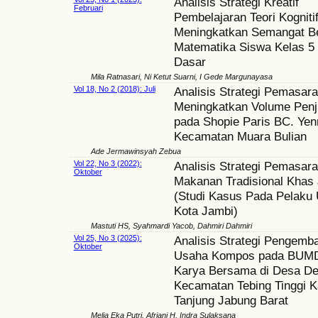
Analisis Strategi Kreatif
Februari
Pembelajaran Teori Kogniti
Meningkatkan Semangat Be
Matematika Siswa Kelas 5
Dasar
Mila Ratnasari, Ni Ketut Suarni, I Gede Margunayasa
Vol 18, No 2 (2018): Juli
Analisis Strategi Pemasar
Meningkatkan Volume Penj
pada Shopie Paris BC. Yen
Kecamatan Muara Bulian
Ade Jermawinsyah Zebua
Vol 22, No 3 (2022):
Analisis Strategi Pemasara
Oktober
Makanan Tradisional Khas
(Studi Kasus Pada Pelak
Kota Jambi)
Mastuti HS, Syahmardi Yacob, Dahmiri Dahmiri
Vol 25, No 3 (2025):
Analisis Strategi Pengemb
Oktober
Usaha Kompos pada BUM
Karya Bersama di Desa De
Kecamatan Tebing Tinggi 
Tanjung Jabung Barat
Melia Eka Putri, Afriani H, Indra Sulaksana