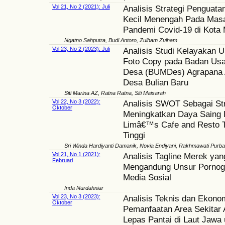
Vol 21, No 2 (2021): Juli
Analisis Strategi Penguat
Kecil Menengah Pada Mas
Pandemi Covid-19 di Kota
Ngatno Sahputra, Budi Antoro, Zulham Zulham
Vol 23, No 2 (2023): Juli
Analisis Studi Kelayakan U
Foto Copy pada Badan Usa
Desa (BUMDes) Agrapana A
Desa Bulian Baru
Siti Marina AZ, Ratna Ratna, Siti Maisarah
Vol 22, No 3 (2022):
Analisis SWOT Sebagai Str
Oktober
Meningkatkan Daya Saing
Limâ€™s Cafe and Resto T
Tinggi
Sri Winda Hardiyanti Damanik, Novia Endiyani, Rakhmawati Purba
Vol 21, No 1 (2021):
Analisis Tagline Merek yan
Februari
Mengandung Unsur Pornogr
Media Sosial
Inda Nurdahniar
Vol 23, No 3 (2023):
Analisis Teknis dan Ekono
Oktober
Pemanfaatan Area Sekitar 
Lepas Pantai di Laut Jawa 