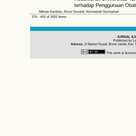
terhadap Penggunaan Obat
Milenia Kamban, Ressi Susanti, Nurmainah Nurmainah
376 - 400 of 2655 Items
JURNAL IL
Published by L
Adress:
Jl.Slamet Ryadi, Broni-Jambi, Kec.
This work is licens