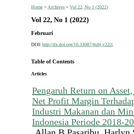
Home
>
Archives
>
Vol 22, No 1 (2022)
Vol 22, No 1 (2022)
Februari
DOI:
http://dx.doi.org/10.33087/jiubj.v22i1
Table of Contents
Articles
Pengaruh Return on Asset,
Net Profit Margin Terhad
Industri Makanan dan Min
Indonesia Periode 2018-2
Allan B Pasaribu, Harlyn 