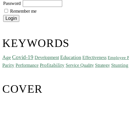
Password
Remember me
KEYWORDS
Covid-19
Age
Education
Development
Effectiveness
Employee P
Parity
Performance
Profitability
Stunting
Service Quality
Strategy
COVER