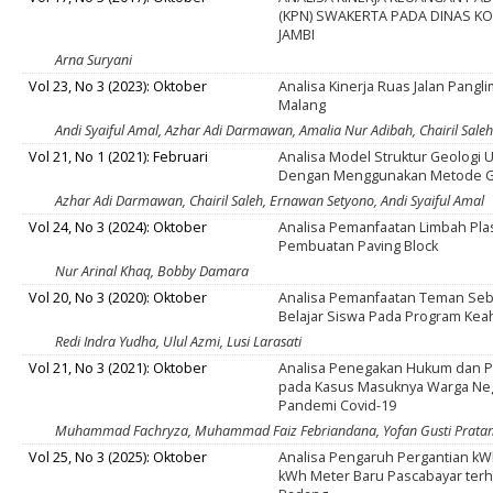
(KPN) SWAKERTA PADA DINAS K
JAMBI
Arna Suryani
Vol 23, No 3 (2023): Oktober
Analisa Kinerja Ruas Jalan Pangl
Malang
Andi Syaiful Amal, Azhar Adi Darmawan, Amalia Nur Adibah, Chairil Saleh
Vol 21, No 1 (2021): Februari
Analisa Model Struktur Geologi
Dengan Menggunakan Metode Ge
Azhar Adi Darmawan, Chairil Saleh, Ernawan Setyono, Andi Syaiful Amal
Vol 24, No 3 (2024): Oktober
Analisa Pemanfaatan Limbah Pla
Pembuatan Paving Block
Nur Arinal Khaq, Bobby Damara
Vol 20, No 3 (2020): Oktober
Analisa Pemanfaatan Teman Se
Belajar Siswa Pada Program Keah
Redi Indra Yudha, Ulul Azmi, Lusi Larasati
Vol 21, No 3 (2021): Oktober
Analisa Penegakan Hukum dan 
pada Kasus Masuknya Warga Neg
Pandemi Covid-19
Muhammad Fachryza, Muhammad Faiz Febriandana, Yofan Gusti Prat
Vol 25, No 3 (2025): Oktober
Analisa Pengaruh Pergantian kW
kWh Meter Baru Pascabayar terh