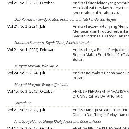
Vol 21, No 3 (2021): Oktober
Analisa faktor-faktor yang ber
ASI eksklusif Di wilayah kerja 
Kota Prabumulih Tahun 2021
Desi Ratnasari, Sendy Pratiwi Rahmadhani, Tuti Farida, Siti Aisyah
Vol 21, No 2 (2021): Juli
Analisa Faktor-Faktor yang Me
Menggunakan Produk Perbankan
Syariah Indonesia Kantor Caban
Sumantri Sumantri, Diyah Diyah, Albetris Albetris
Vol 21, No 1 (2021): Februari
Analisa Harga Pokok Penjualan
Rumah Makan Putri Solo â€œTa
Bulian
Muryati Muryati, Joko Susilo
Vol 24, No 2 (2024): Juli
Analisa Kelayakan Usaha pada P
Bulian
Muryati Muryati, Wahya Iffa Lubis
Vol 15, No 3 (2015): Oktober
ANALISA KEPUASAN MAHASISWA 
DI UNIVERSITAS BATANGHARI
Sakinah AS
Vol 21, No 2 (2021): Juli
Analisa Kinerja Angkutan Umum
Ditinjau Dari Tingkat Pelayanan 
Andi Syaiful Amal, Shaufi Kholif Arfintana, Khoirul Abadi
Vol 17, No 3 (2017): Oktober
ANALISA KINERJA KEUANGAN PA