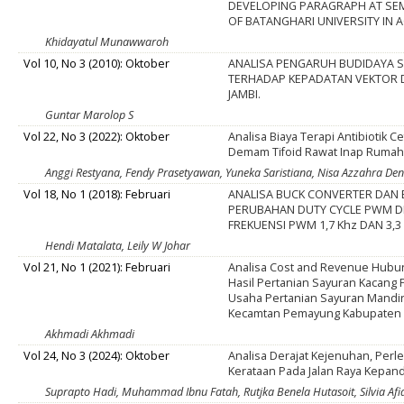
DEVELOPING PARAGRAPH AT SE
OF BATANGHARI UNIVERSITY IN 
Khidayatul Munawwaroh
Vol 10, No 3 (2010): Oktober
ANALISA PENGARUH BUDIDAYA 
TERHADAP KEPADATAN VEKTOR 
JAMBI.
Guntar Marolop S
Vol 22, No 3 (2022): Oktober
Analisa Biaya Terapi Antibiotik C
Demam Tifoid Rawat Inap Rumah 
Anggi Restyana, Fendy Prasetyawan, Yuneka Saristiana, Nisa Azzahra Den
Vol 18, No 1 (2018): Februari
ANALISA BUCK CONVERTER DAN
PERUBAHAN DUTY CYCLE PWM 
FREKUENSI PWM 1,7 Khz DAN 3,3
Hendi Matalata, Leily W Johar
Vol 21, No 1 (2021): Februari
Analisa Cost and Revenue Hubu
Hasil Pertanian Sayuran Kacang
Usaha Pertanian Sayuran Mandir
Kecamtan Pemayung Kabupaten 
Akhmadi Akhmadi
Vol 24, No 3 (2024): Oktober
Analisa Derajat Kejenuhan, Perle
Kerataan Pada Jalan Raya Kepan
Suprapto Hadi, Muhammad Ibnu Fatah, Rutjka Benela Hutasoit, Silvia Af