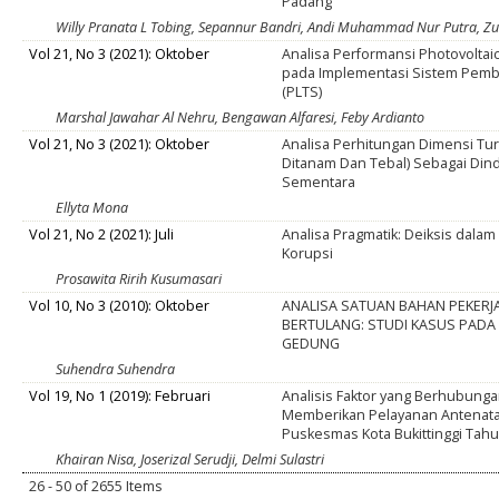
Padang
Willy Pranata L Tobing, Sepannur Bandri, Andi Muhammad Nur Putra, Zu
Vol 21, No 3 (2021): Oktober
Analisa Performansi Photovoltai
pada Implementasi Sistem Pemba
(PLTS)
Marshal Jawahar Al Nehru, Bengawan Alfaresi, Feby Ardianto
Vol 21, No 3 (2021): Oktober
Analisa Perhitungan Dimensi Tu
Ditanam Dan Tebal) Sebagai Di
Sementara
Ellyta Mona
Vol 21, No 2 (2021): Juli
Analisa Pragmatik: Deiksis dala
Korupsi
Prosawita Ririh Kusumasari
Vol 10, No 3 (2010): Oktober
ANALISA SATUAN BAHAN PEKERJ
BERTULANG: STUDI KASUS PAD
GEDUNG
Suhendra Suhendra
Vol 19, No 1 (2019): Februari
Analisis Faktor yang Berhubung
Memberikan Pelayanan Antenatal 
Puskesmas Kota Bukittinggi Tah
Khairan Nisa, Joserizal Serudji, Delmi Sulastri
26 - 50 of 2655 Items