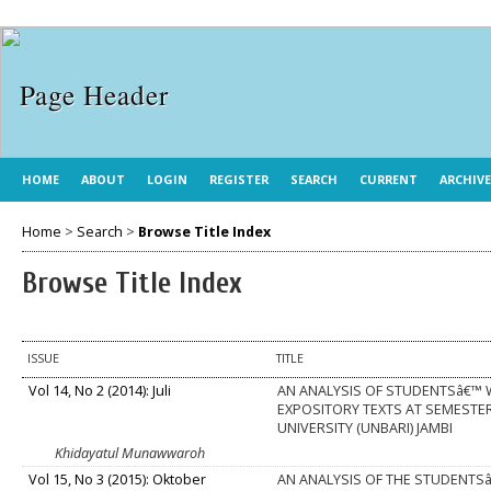
HOME
ABOUT
LOGIN
REGISTER
SEARCH
CURRENT
ARCHIV
Home
>
Search
>
Browse Title Index
Browse Title Index
ISSUE
TITLE
Vol 14, No 2 (2014): Juli
AN ANALYSIS OF STUDENTSâ€™ W
EXPOSITORY TEXTS AT SEMESTER
UNIVERSITY (UNBARI) JAMBI
Khidayatul Munawwaroh
Vol 15, No 3 (2015): Oktober
AN ANALYSIS OF THE STUDENTSâ€